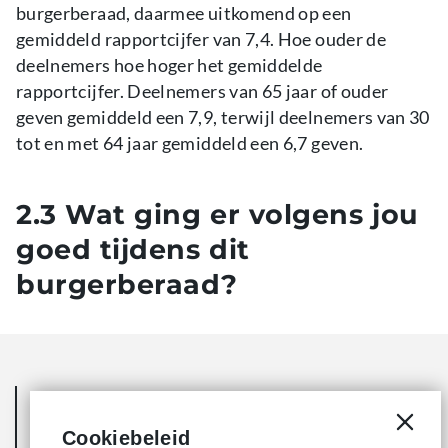
burgerberaad, daarmee uitkomend op een
gemiddeld rapportcijfer van 7,4. Hoe ouder de
deelnemers hoe hoger het gemiddelde
rapportcijfer. Deelnemers van 65 jaar of ouder
geven gemiddeld een 7,9, terwijl deelnemers van 30
tot en met 64 jaar gemiddeld een 6,7 geven.
2.3 Wat ging er volgens jou
goed tijdens dit
burgerberaad?
Er was een hele goede afspiegeling van de
Cookiebeleid
Bossche inwoners. Gesprekken werden goed
Cooki